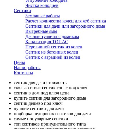
Углубление колодцев
Чистка колодцев
Септики
Земляные работы
Расчет количества колец для ж/б септика
Септики для дачи или загородного дома
Выгребные ямы
Дачные туалеты с домиком
Канализация ТОПАС
Переливной септик из колец
Септик из бетонных колец
Септик с аэрацией из колец
Цены
Наши работы
Контакты
септик для дачи стоимость
сколько стоит септик топас под ключ
септик в дом под ключ цена
купить септик для загородного дома
септик дешево под ключ
лучшие септики для дачи
подборка недорогих септиков для дачи
самые популярные септики
топ септиков принудительного типа