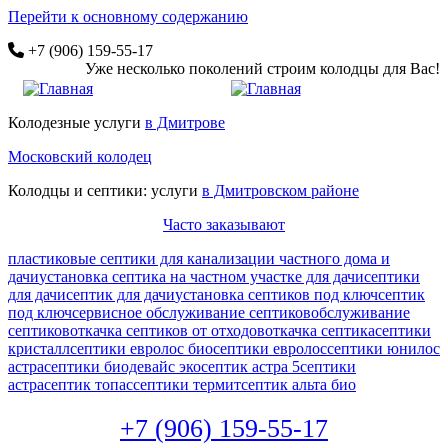
Перейти к основному содержанию
+7 (906) 159-55-17
Уже несколько поколений строим колодцы для Вас!
Колодезные услуги
в Дмитрове
Московский колодец
Колодцы и септики: услуги
в Дмитровском районе
Часто заказывают
пластиковые септики для канализации частного дома и
дачи
установка септика на частном участке для дачи
септики
для дачи
септик для дачи
установка септиков под ключ
септик
под ключ
сервисное обслуживание септиков
обслуживание
септиков
откачка септиков от отходов
откачка септика
септики
кристалл
септики евролос био
септики евролос
септики юнилос
астра
септики биодевайс эко
септик астра 5
септики
астра
септик топас
септики термит
септик альта био
+7 (906) 159-55-17