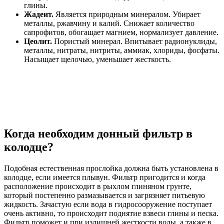
глины.
Жадеит.
Является природным минералом. Убирает
металлы, ржавчину и калий. Снижает количество
сапрофитов, обогащает магнием, нормализует давление.
Цеолит.
Пористый минерал. Впитывает радионуклиды,
металлы, нитраты, нитриты, аммиак, хлориды, фосфаты.
Насыщает щелочью, уменьшает жесткость.
Когда необходим донный фильтр в
колодце?
Подобная естественная прослойка должна быть установлена в
колодце, если имеется плывун. Фильтр пригодится и когда
расположение происходит в рыхлом глиняном грунте,
который постепенно размазывается и загрязняет питьевую
жидкость. Зачастую если вода в гидросооружение поступает
очень активно, то происходит поднятие взвеси глины и песка.
Фильтр поможет и при излишней жесткости воды, а также в