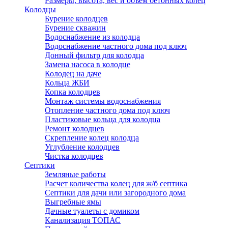
Размеры, высота, вес и объем бетонных колец
Колодцы
Бурение колодцев
Бурение скважин
Водоснабжение из колодца
Водоснабжение частного дома под ключ
Донный фильтр для колодца
Замена насоса в колодце
Колодец на даче
Кольца ЖБИ
Копка колодцев
Монтаж системы водоснабжения
Отопление частного дома под ключ
Пластиковые кольца для колодца
Ремонт колодцев
Скрепление колец колодца
Углубление колодцев
Чистка колодцев
Септики
Земляные работы
Расчет количества колец для ж/б септика
Септики для дачи или загородного дома
Выгребные ямы
Дачные туалеты с домиком
Канализация ТОПАС