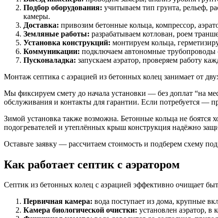
Подбор оборудования:
учитываем тип грунта, рельеф, р
камеры.
Доставка:
привозим бетонные кольца, компрессор, аэра
Земляные работы:
разрабатываем котлован, роем транш
Установка конструкций:
монтируем кольца, герметизир
Коммуникации:
подключаем автономные трубопроводы о
Пусконаладка:
запускаем аэратор, проверяем работу каж
Монтаж септика с аэрацией из бетонных колец занимает от двух
Мы фиксируем смету до начала установки — без доплат “на мес
обслуживания и контакты для гарантии. Если потребуется — 
Зимой установка также возможна. Бетонные кольца не боятся хо
подогревателей и утеплённых крыш конструкция надёжно защи
Оставьте заявку — рассчитаем стоимость и подберем схему под
Как работает септик с аэратором
Септик из бетонных колец с аэрацией эффективно очищает бы
Первичная камера:
вода поступает из дома, крупные в
Камера биологической очистки:
установлен аэратор, в 