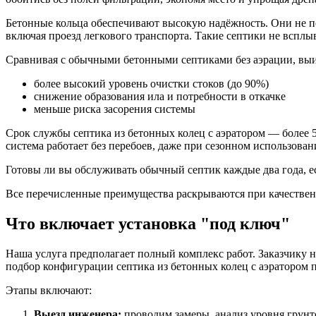
Бетонные кольца обеспечивают высокую надёжность. Они не п
включая проезд легкового транспорта. Такие септики не всплы
Сравнивая с обычными бетонными септиками без аэрации, в
более высокий уровень очистки стоков (до 90%)
снижение образования ила и потребности в откачке
меньше риска засорения системы
Срок службы септика из бетонных колец с аэратором — более 
система работает без перебоев, даже при сезонном использован
Готовы ли вы обслуживать обычный септик каждые два года, 
Все перечисленные преимущества раскрываются при качествен
Что включает установка "под ключ"
Наша услуга предполагает полный комплекс работ. Заказчику н
подбор конфигурации септика из бетонных колец с аэратором п
Этапы включают:
Выезд инженера:
проводим замеры, анализ уровня грунт