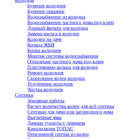
Колодцы
Бурение колодцев
Бурение скважин
Водоснабжение из колодца
Водоснабжение частного дома под ключ
Донный фильтр для колодца
Замена насоса в колодце
Колодец на даче
Кольца ЖБИ
Копка колодцев
Монтаж системы водоснабжения
Отопление частного дома под ключ
Пластиковые кольца для колодца
Ремонт колодцев
Скрепление колец колодца
Углубление колодцев
Чистка колодцев
Септики
Земляные работы
Расчет количества колец для ж/б септика
Септики для дачи или загородного дома
Выгребные ямы
Дачные туалеты с домиком
Канализация ТОПАС
Переливной септик из колец