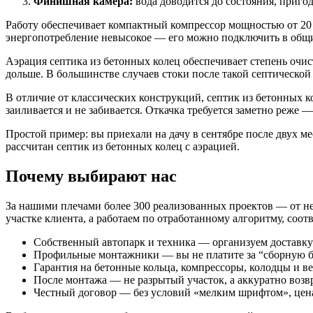
Финишная камера:
вода доводится до состояния, пригод
Работу обеспечивает компактный компрессор мощностью от 20 д
энергопотребление невысокое — его можно подключить в общи
Аэрация септика из бетонных колец обеспечивает степень очис
дольше. В большинстве случаев стоки после такой септическо
В отличие от классических конструкций, септик из бетонных ко
заиливается и не забивается. Откачка требуется заметно реже —
Простой пример: вы приехали на дачу в сентябре после двух ме
рассчитан септик из бетонных колец с аэрацией.
Почему выбирают нас
За нашими плечами более 300 реализованных проектов — от н
участке клиента, а работаем по отработанному алгоритму, со
Собственный автопарк и техника — организуем доставку 
Профильные монтажники — вы не платите за “сборную б
Гарантия на бетонные кольца, компрессоры, колодцы и ве
После монтажа — не разрытый участок, а аккуратно воз
Честный договор — без условий «мелким шрифтом», цена 