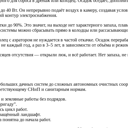
ного для сброса в дренаж или колодец. Осадок оседает, дополнит
о 40 Вт. Он непрерывно подаёт воздух в камеру, создавая усло
й контур электроснабжения.
тки до 90%. Это значит, на выходе нет характерного запаха, пл
й системы можно сбрасывать прямо в колодцы или рассасывающи
лец с аэратором не нуждается в частой откачке. Осадок перераба
 не каждый год, а раз в 3–5 лет, в зависимости от объёма и режи
сяцев отсутствия — открыли люк, и всё работает. Нет запаха, н
ебольших дачных систем до сложных автономных очистных соор
ответствующему СНиП и санитарным нормам.
и земляные работы без подрядов.
ригаду”.
сь цикл работ.
вращённый ландшафт.
понятна до начала работ.