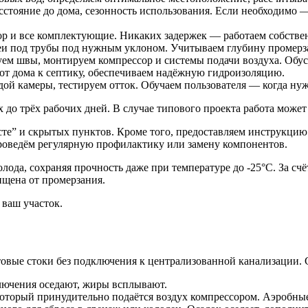
асстояние до дома, сезонность использования. Если необходим
тор и все комплектующие. Никаких задержек — работаем собств
еи под трубы под нужным уклоном. Учитываем глубину промерза
уем швы, монтируем компрессор и системы подачи воздуха. Обу
т дома к септику, обеспечиваем надёжную гидроизоляцию.
дой камеры, тестируем отток. Обучаем пользователя — когда нуж
 до трёх рабочих дней. В случае типового проекта работа может 
те” и скрытых пунктов. Кроме того, предоставляем инструкцию 
проведём регулярную профилактику или замену компонентов.
лода, сохраняя прочность даже при температуре до -25°С. За сч
щена от промерзания.
 ваш участок.
товые стоки без подключения к централизованной канализации.
ключения оседают, жиры всплывают.
который принудительно подаётся воздух компрессором. Аэробны