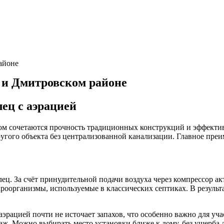
айоне
е и Дмитровском районе
ец с аэрацией
ром сочетаются прочность традиционных конструкций и эффекти
ругого объекта без централизованной канализации. Главное пре
ец. За счёт принудительной подачи воздуха через компрессор а
оорганизмы, используемые в классических септиках. В результа
эрацией почти не источает запахов, что особенно важно для уч
наж. Можно выбирать место установки ближе к дому, без ущерба 