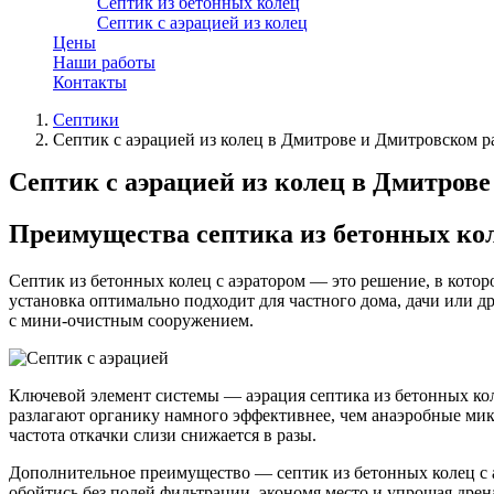
Септик из бетонных колец
Септик с аэрацией из колец
Цены
Наши работы
Контакты
Септики
Септик с аэрацией из колец в Дмитрове и Дмитровском р
Септик с аэрацией из колец в Дмитров
Преимущества септика из бетонных кол
Септик из бетонных колец с аэратором — это решение, в кото
установка оптимально подходит для частного дома, дачи или д
с мини-очистным сооружением.
Ключевой элемент системы — аэрация септика из бетонных кол
разлагают органику намного эффективнее, чем анаэробные микр
частота откачки слизи снижается в разы.
Дополнительное преимущество — септик из бетонных колец с а
обойтись без полей фильтрации, экономя место и упрощая дре